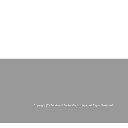
Copyright (C) Takahashi Sekkei Co.,Ltd japan All Rights Reserved.